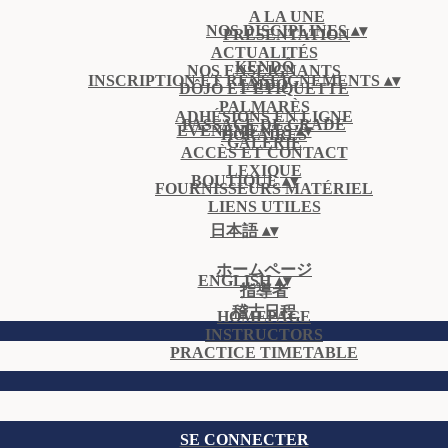
A LA UNE
NOS DISCIPLINES
▴
▾
PRÉSENTATION
ACTUALITÉS
KENDÔ
NOS ENSEIGNANTS
INSCRIPTION ET RENSEIGNEMENTS
▴
▾
IAÏDÔ
DÔJÔ ET ÉTIQUETTE
PALMARÈS
ADHÉSIONS EN LIGNE
PASSAGE DE GRADE
ÉVÈNEMENTS
▴
▾
HORAIRES
GALERIE
ACCÈS ET CONTACT
LEXIQUE
BOUTIQUE
▴
▾
FOURNISSEURS MATÉRIEL
LIENS UTILES
日本語
▴
▾
ホームページ
ENGLISH
▴
▾
指導者
稽古日程
HOMEPAGE
INSTRUCTORS
PRACTICE TIMETABLE
SE CONNECTER