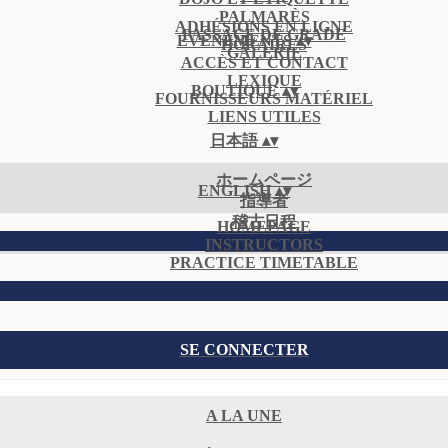
PALMARÈS
ADHÉSIONS EN LIGNE
PASSAGE DE GRADE
ÉVÈNEMENTS
▴
▾
HORAIRES
GALERIE
ACCÈS ET CONTACT
LEXIQUE
BOUTIQUE
▴
▾
FOURNISSEURS MATÉRIEL
LIENS UTILES
日本語
▴
▾
ホームページ
ENGLISH
▴
▾
指導者
稽古日程
HOMEPAGE
INSTRUCTORS
PRACTICE TIMETABLE
SE CONNECTER
A LA UNE