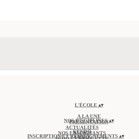
L'ÉCOLE
▴
▾
A LA UNE
NOS DISCIPLINES
▴
▾
PRÉSENTATION
ACTUALITÉS
KENDÔ
NOS ENSEIGNANTS
INSCRIPTION ET RENSEIGNEMENTS
▴
▾
IAÏDÔ
DÔJÔ ET ÉTIQUETTE