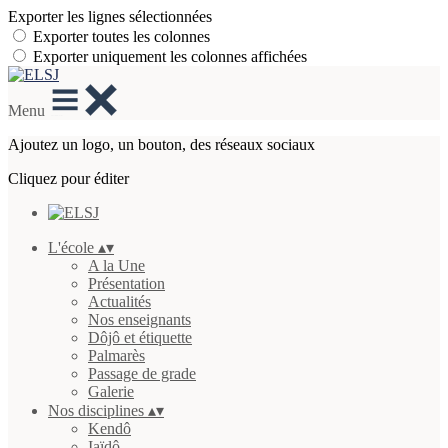
Exporter les lignes sélectionnées
Exporter toutes les colonnes
Exporter uniquement les colonnes affichées
Menu
Ajoutez un logo, un bouton, des réseaux sociaux
Cliquez pour éditer
L'école
▴
▾
A la Une
Présentation
Actualités
Nos enseignants
Dôjô et étiquette
Palmarès
Passage de grade
Galerie
Nos disciplines
▴
▾
Kendô
Iaïdô