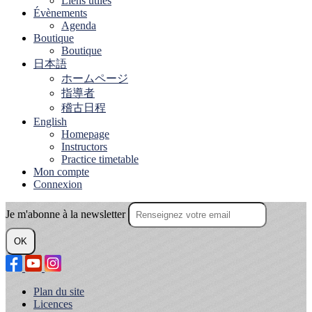
Liens utiles
Évènements
Agenda
Boutique
Boutique
日本語
ホームページ
指導者
稽古日程
English
Homepage
Instructors
Practice timetable
Mon compte
Connexion
Je m'abonne à la newsletter
OK
Plan du site
Licences