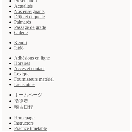
Présentation
Actualités
Nos enseignants
Dôjô et étiquette
Palmarès
Passage de grade
Galerie
Kendô
Iaïdô
Adhésions en ligne
Horaires
Accès et contact
Lexique
Fournisseurs matériel
Liens utiles
ホームページ
指導者
稽古日程
Homepage
Instructors
Practice timetable