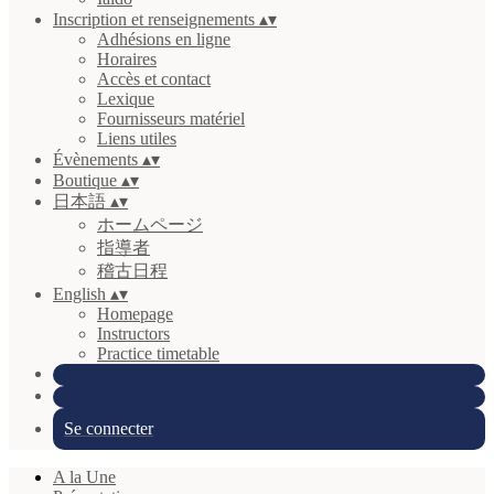
Inscription et renseignements
▴
▾
Adhésions en ligne
Horaires
Accès et contact
Lexique
Fournisseurs matériel
Liens utiles
Évènements
▴
▾
Boutique
▴
▾
日本語
▴
▾
ホームページ
指導者
稽古日程
English
▴
▾
Homepage
Instructors
Practice timetable
Se connecter
A la Une