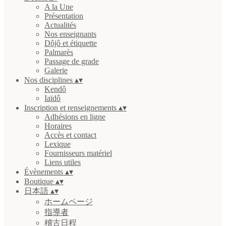
A la Une
Présentation
Actualités
Nos enseignants
Dôjô et étiquette
Palmarès
Passage de grade
Galerie
Nos disciplines
▴
▾
Kendô
Iaïdô
Inscription et renseignements
▴
▾
Adhésions en ligne
Horaires
Accès et contact
Lexique
Fournisseurs matériel
Liens utiles
Évènements
▴
▾
Boutique
▴
▾
日本語
▴
▾
ホームページ
指導者
稽古日程