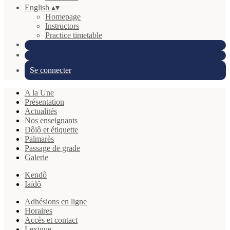
English
▴
▾
Homepage
Instructors
Practice timetable
Se connecter
A la Une
Présentation
Actualités
Nos enseignants
Dôjô et étiquette
Palmarès
Passage de grade
Galerie
Kendô
Iaïdô
Adhésions en ligne
Horaires
Accès et contact
Lexique