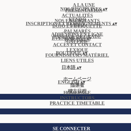
A LA UNE
NOS DISCIPLINES
▴
▾
PRÉSENTATION
ACTUALITÉS
KENDÔ
NOS ENSEIGNANTS
INSCRIPTION ET RENSEIGNEMENTS
▴
▾
IAÏDÔ
DÔJÔ ET ÉTIQUETTE
PALMARÈS
ADHÉSIONS EN LIGNE
PASSAGE DE GRADE
ÉVÈNEMENTS
▴
▾
HORAIRES
GALERIE
ACCÈS ET CONTACT
LEXIQUE
BOUTIQUE
▴
▾
FOURNISSEURS MATÉRIEL
LIENS UTILES
日本語
▴
▾
ホームページ
ENGLISH
▴
▾
指導者
稽古日程
HOMEPAGE
INSTRUCTORS
PRACTICE TIMETABLE
SE CONNECTER