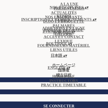
A LA UNE
NOS DISCIPLINES
▴
▾
PRÉSENTATION
ACTUALITÉS
KENDÔ
NOS ENSEIGNANTS
INSCRIPTION ET RENSEIGNEMENTS
▴
▾
IAÏDÔ
DÔJÔ ET ÉTIQUETTE
PALMARÈS
ADHÉSIONS EN LIGNE
PASSAGE DE GRADE
ÉVÈNEMENTS
▴
▾
HORAIRES
GALERIE
ACCÈS ET CONTACT
LEXIQUE
BOUTIQUE
▴
▾
FOURNISSEURS MATÉRIEL
LIENS UTILES
日本語
▴
▾
ホームページ
ENGLISH
▴
▾
指導者
稽古日程
HOMEPAGE
INSTRUCTORS
PRACTICE TIMETABLE
SE CONNECTER