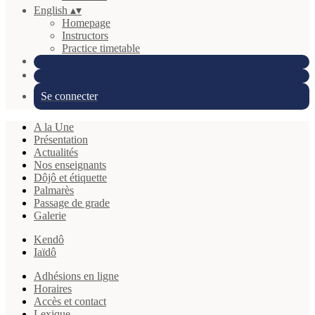
English
▴
▾
Homepage
Instructors
Practice timetable
Se connecter
A la Une
Présentation
Actualités
Nos enseignants
Dôjô et étiquette
Palmarès
Passage de grade
Galerie
Kendô
Iaïdô
Adhésions en ligne
Horaires
Accès et contact
Lexique