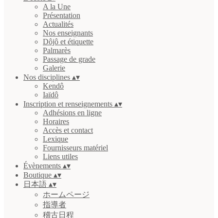
A la Une
Présentation
Actualités
Nos enseignants
Dôjô et étiquette
Palmarès
Passage de grade
Galerie
Nos disciplines
▴
▾
Kendô
Iaïdô
Inscription et renseignements
▴
▾
Adhésions en ligne
Horaires
Accès et contact
Lexique
Fournisseurs matériel
Liens utiles
Évènements
▴
▾
Boutique
▴
▾
日本語
▴
▾
ホームページ
指導者
稽古日程