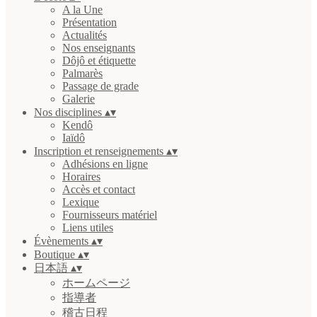
A la Une
Présentation
Actualités
Nos enseignants
Dôjô et étiquette
Palmarès
Passage de grade
Galerie
Nos disciplines
▴
▾
Kendô
Iaïdô
Inscription et renseignements
▴
▾
Adhésions en ligne
Horaires
Accès et contact
Lexique
Fournisseurs matériel
Liens utiles
Évènements
▴
▾
Boutique
▴
▾
日本語
▴
▾
ホームページ
指導者
稽古日程