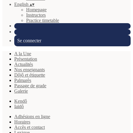
English
▴
▾
Homepage
Instructors
Practice timetable
Se connecter
A la Une
Présentation
Actualités
Nos enseignants
Dôjô et étiquette
Palmarès
Passage de grade
Galerie
Kendô
Iaïdô
Adhésions en ligne
Horaires
Accès et contact
Lexique