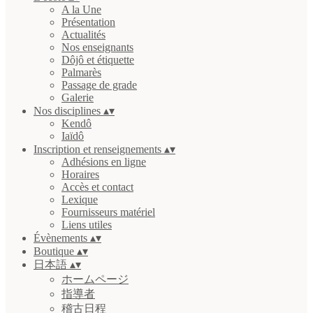
A la Une
Présentation
Actualités
Nos enseignants
Dôjô et étiquette
Palmarès
Passage de grade
Galerie
Nos disciplines
▴
▾
Kendô
Iaïdô
Inscription et renseignements
▴
▾
Adhésions en ligne
Horaires
Accès et contact
Lexique
Fournisseurs matériel
Liens utiles
Évènements
▴
▾
Boutique
▴
▾
日本語
▴
▾
ホームページ
指導者
稽古日程