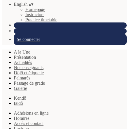
English
▴
▾
Homepage
Instructors
Practice timetable
Se connecter
A la Une
Présentation
Actualités
Nos enseignants
Dôjô et étiquette
Palmarès
Passage de grade
Galerie
Kendô
Iaïdô
Adhésions en ligne
Horaires
Accès et contact
Lexique