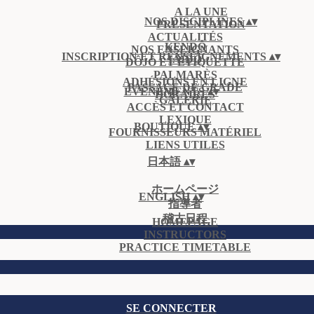
A LA UNE
NOS DISCIPLINES
▴
▾
PRÉSENTATION
ACTUALITÉS
KENDÔ
NOS ENSEIGNANTS
INSCRIPTION ET RENSEIGNEMENTS
▴
▾
IAÏDÔ
DÔJÔ ET ÉTIQUETTE
PALMARÈS
ADHÉSIONS EN LIGNE
PASSAGE DE GRADE
ÉVÈNEMENTS
▴
▾
HORAIRES
GALERIE
ACCÈS ET CONTACT
LEXIQUE
BOUTIQUE
▴
▾
FOURNISSEURS MATÉRIEL
LIENS UTILES
日本語
▴
▾
ホームページ
ENGLISH
▴
▾
指導者
稽古日程
HOMEPAGE
INSTRUCTORS
PRACTICE TIMETABLE
SE CONNECTER