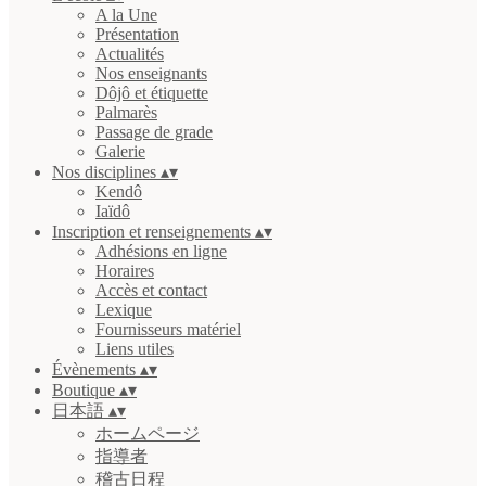
A la Une
Présentation
Actualités
Nos enseignants
Dôjô et étiquette
Palmarès
Passage de grade
Galerie
Nos disciplines
▴
▾
Kendô
Iaïdô
Inscription et renseignements
▴
▾
Adhésions en ligne
Horaires
Accès et contact
Lexique
Fournisseurs matériel
Liens utiles
Évènements
▴
▾
Boutique
▴
▾
日本語
▴
▾
ホームページ
指導者
稽古日程