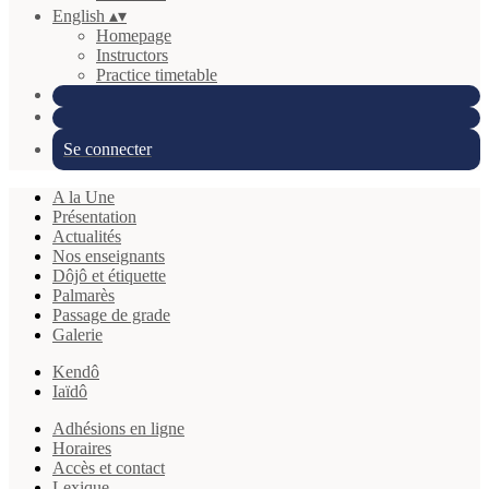
English
▴
▾
Homepage
Instructors
Practice timetable
Se connecter
A la Une
Présentation
Actualités
Nos enseignants
Dôjô et étiquette
Palmarès
Passage de grade
Galerie
Kendô
Iaïdô
Adhésions en ligne
Horaires
Accès et contact
Lexique