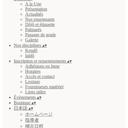
A la Une
Présentation
Actualités
Nos enseignants
Dôjô et étiquette
Palmarès
Passage de grade
Galerie
Nos disciplines
▴
▾
Kendô
Iaïdô
Inscription et renseignements
▴
▾
Adhésions en ligne
Horaires
Accès et contact
Lexique
Fournisseurs matériel
Liens utiles
Évènements
▴
▾
Boutique
▴
▾
日本語
▴
▾
ホームページ
指導者
稽古日程