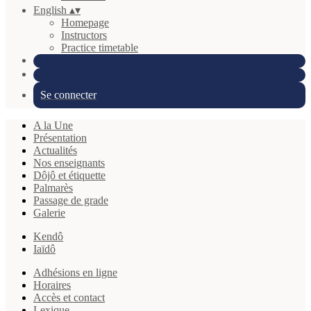
English
▴
▾
Homepage
Instructors
Practice timetable
Se connecter
A la Une
Présentation
Actualités
Nos enseignants
Dôjô et étiquette
Palmarès
Passage de grade
Galerie
Kendô
Iaïdô
Adhésions en ligne
Horaires
Accès et contact
Lexique