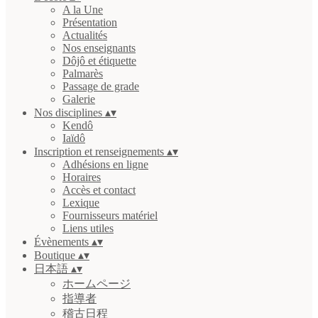
A la Une
Présentation
Actualités
Nos enseignants
Dôjô et étiquette
Palmarès
Passage de grade
Galerie
Nos disciplines
▴
▾
Kendô
Iaïdô
Inscription et renseignements
▴
▾
Adhésions en ligne
Horaires
Accès et contact
Lexique
Fournisseurs matériel
Liens utiles
Évènements
▴
▾
Boutique
▴
▾
日本語
▴
▾
ホームページ
指導者
稽古日程