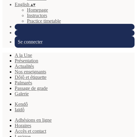
English
▴
▾
Homepage
Instructors
Practice timetable
Se connecter
A la Une
Présentation
Actualités
Nos enseignants
Dôjô et étiquette
Palmarès
Passage de grade
Galerie
Kendô
Iaïdô
Adhésions en ligne
Horaires
Accès et contact
Lexique