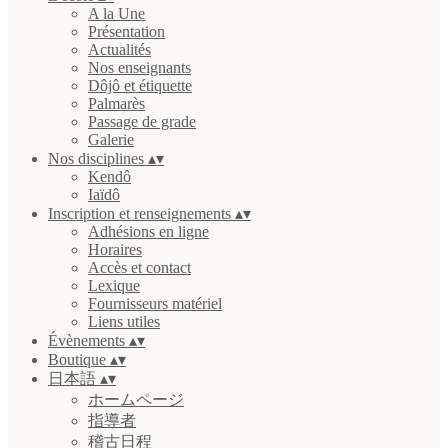
A la Une
Présentation
Actualités
Nos enseignants
Dôjô et étiquette
Palmarès
Passage de grade
Galerie
Nos disciplines
▴
▾
Kendô
Iaïdô
Inscription et renseignements
▴
▾
Adhésions en ligne
Horaires
Accès et contact
Lexique
Fournisseurs matériel
Liens utiles
Évènements
▴
▾
Boutique
▴
▾
日本語
▴
▾
ホームページ
指導者
稽古日程