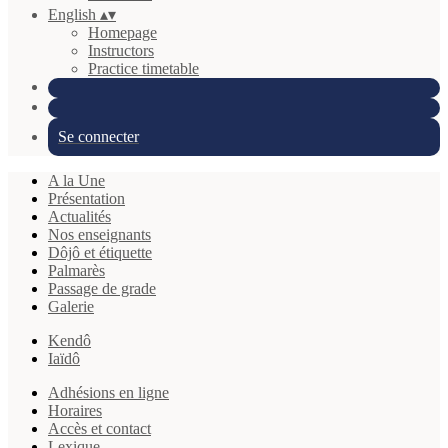
English
▴
▾
Homepage
Instructors
Practice timetable
Se connecter
A la Une
Présentation
Actualités
Nos enseignants
Dôjô et étiquette
Palmarès
Passage de grade
Galerie
Kendô
Iaïdô
Adhésions en ligne
Horaires
Accès et contact
Lexique