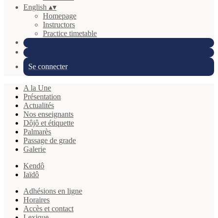
English
▴
▾
Homepage
Instructors
Practice timetable
Se connecter
A la Une
Présentation
Actualités
Nos enseignants
Dôjô et étiquette
Palmarès
Passage de grade
Galerie
Kendô
Iaïdô
Adhésions en ligne
Horaires
Accès et contact
Lexique