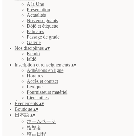
A la Une
Présentation
Actualités
Nos enseignants
Dôjô et étiquette
Palmarès
Passage de grade
Galerie
Nos disciplines
▴
▾
Kendô
Iaïdô
Inscription et renseignements
▴
▾
Adhésions en ligne
Horaires
Accès et contact
Lexique
Fournisseurs matériel
Liens utiles
Évènements
▴
▾
Boutique
▴
▾
日本語
▴
▾
ホームページ
指導者
稽古日程