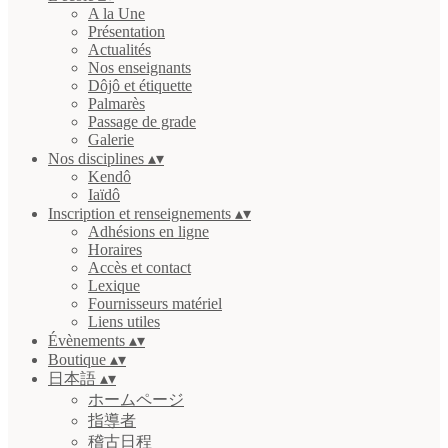
A la Une
Présentation
Actualités
Nos enseignants
Dôjô et étiquette
Palmarès
Passage de grade
Galerie
Nos disciplines
▴
▾
Kendô
Iaïdô
Inscription et renseignements
▴
▾
Adhésions en ligne
Horaires
Accès et contact
Lexique
Fournisseurs matériel
Liens utiles
Évènements
▴
▾
Boutique
▴
▾
日本語
▴
▾
ホームページ
指導者
稽古日程