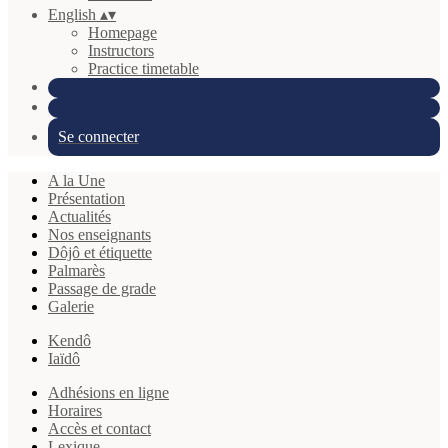
English
▴
▾
Homepage
Instructors
Practice timetable
Se connecter
A la Une
Présentation
Actualités
Nos enseignants
Dôjô et étiquette
Palmarès
Passage de grade
Galerie
Kendô
Iaïdô
Adhésions en ligne
Horaires
Accès et contact
Lexique