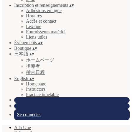
Inscription et renseignements
▴
▾
Adhésions en ligne
Horaires
Accès et contact
Lexique
Fournisseurs matériel
Liens utiles
Évènements
▴
▾
Boutique
▴
▾
日本語
▴
▾
ホームページ
指導者
稽古日程
English
▴
▾
Homepage
Instructors
Practice timetable
Se connecter
A la Une