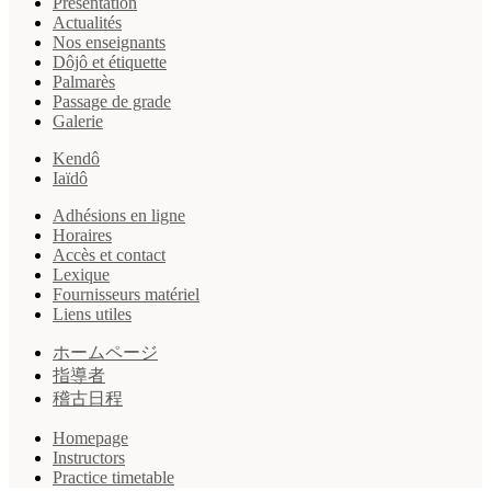
Présentation
Actualités
Nos enseignants
Dôjô et étiquette
Palmarès
Passage de grade
Galerie
Kendô
Iaïdô
Adhésions en ligne
Horaires
Accès et contact
Lexique
Fournisseurs matériel
Liens utiles
ホームページ
指導者
稽古日程
Homepage
Instructors
Practice timetable