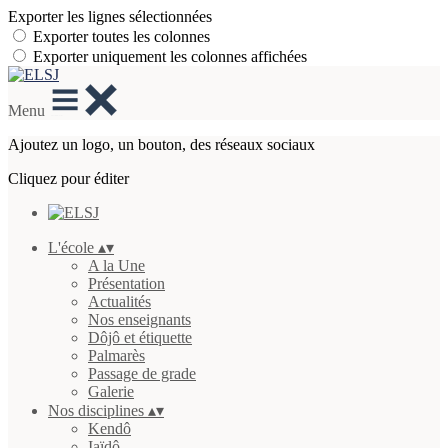
Exporter les lignes sélectionnées
Exporter toutes les colonnes
Exporter uniquement les colonnes affichées
Menu
Ajoutez un logo, un bouton, des réseaux sociaux
Cliquez pour éditer
L'école
▴
▾
A la Une
Présentation
Actualités
Nos enseignants
Dôjô et étiquette
Palmarès
Passage de grade
Galerie
Nos disciplines
▴
▾
Kendô
Iaïdô