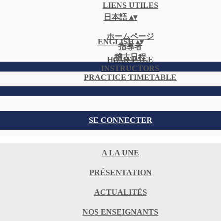
LIENS UTILES
日本語
▴
▾
ホームページ
ENGLISH
▴
▾
指導者
稽古日程
HOMEPAGE
INSTRUCTORS
PRACTICE TIMETABLE
SE CONNECTER
A LA UNE
PRÉSENTATION
ACTUALITÉS
NOS ENSEIGNANTS