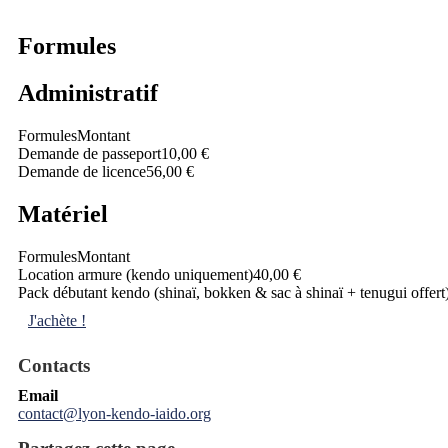
Formules
Administratif
Formules
Montant
Demande de passeport
10,00 €
Demande de licence
56,00 €
Matériel
Formules
Montant
Location armure (kendo uniquement)
40,00 €
Pack débutant kendo (shinaï, bokken & sac à shinaï + tenugui offert
J'achète !
Contacts
Email
contact@lyon-kendo-iaido.org